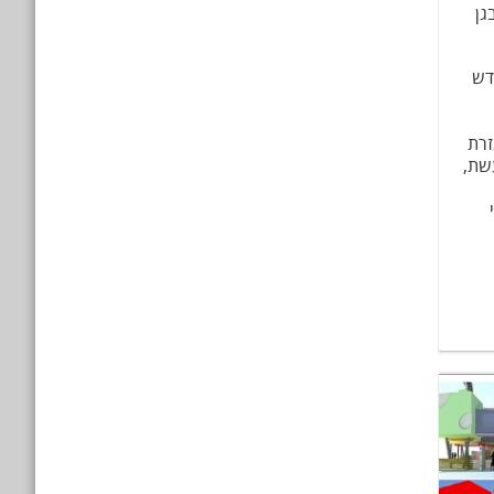
גן
דש
זרת
שת,