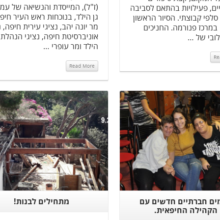
(ז"ל), המייסדת והנשיאה של עמ
ים, פעילויות בהתאם לסביבה
גן הילד, בנוכחות ראש העיר חיפ
 סלפי קבוצתי. הסיור הראשון
מר יונה יהב, נציגי עירית חיפה, נ
במרכז פנורמה. החניכים
אוניברסיטת חיפה, נציגי הנהלת 
לובי של …
הילד ומר עופרי …
Re
Read More
Read More
Read More
ים חברתיים חדשים עם
מתחילים לבנות!
הקהילה החיפאית.