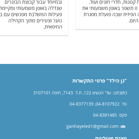
 קטנות, חדרי חוגים ועוד.
ובמיוחד עבור קבוצת הבוגרים
ו תשפר באופן משמעותי את
שגדלה באופן משמעותי ומקיימת
 הפיזית שבה פועלת מסגרת
פעילות המשלבת מפגשים עם בנ
יום.
נוער וצעירים מתוך הקהילה
החיפאית.
"גן הילד" פרטי התקשרות
כתובתנו: שד' הנשיא 122, ת.ד. 7143, חיפה 3107101
טל: 04-8107922, 04-8377139
פקס: 04-8381485
ganhayeled1@gmail.com
מצגת פעילויות