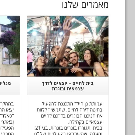
מאמרים שלנו
Read More
בית לחיים – יוצאים לדרך
מגלים
עצמאית ובוגרת
עמותת גן הילד מתכננת להפעיל
במהלך 
בחיפה דירה לחיים, שתמשיך ללוות
יצאו הח
את חניכנו הבוגרים בדרכם לחיים
"סאלד" 
עצמאיים בקהילה.
ובאתרים
בבית יתגוררו בוגרים בוגרות, בני 21
הפעילות
ומעלה, שהשתתפו בפעילויות של "גן
הסבר על