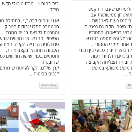
בית בחורש – מרכז טיפולי חדש ב
לימודים שעברה הקמנו
הילד.
תיאטרון ממשותפת עם
ביה"ס רעות לאמנויות
אנו שמחים לבשר, שבתחילת חו
ס" חיפה. הקבוצה נפגשה
ספטמבר החלו עבודות הפרוק
וע בתיאטרון הסטודיו
וההכנות לקראת בניית המרכז
הכרמל והשתתפה בסדנא
הטיפולי החדש. אנו מקווים שבע
אחד ממורי הסטודיו.
טכנולוגית הבנייה הקלה והמתוע
ד נוצר חיבור טבעי בין חברי
העבודה תתנהל בקצב מהיר,
בוגרים ותלמידי רעות
ותסתיים בעוד שישה חודשים כפי
, וביחד הצליחה הקבוצה
שהובטח.
 מופע משותף במופע
קרן של"ם, הקרןלפיתוח שירותים
ה …
לנכים בביטוח …
Read More
Re
Read More
Read More