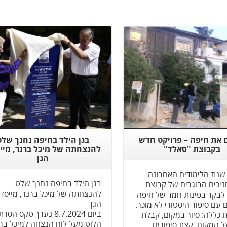
Read More
Read More
 את חיפה – פרויקט חדש
בגן הילד בחיפה נחנך שלט
בקבוצת "סאלד"
להנצחתה של מיכל ברנר, מיי
הגן‎
שנת הלימודים האחרונה
בגן הילד בחיפה נחנך שלט
ניכים הבוגרים של קבוצת
להנצחתה של מיכל ברנר, מייסד
לבקר בפינות חמד של חיפה
הגן‎
 עם סיפור היסטורי לא מוכר.
ביום 8.7.2024 נערך טקס הסרת
 כללה: סיור במקום, קבלת
הלוט מעל לוח הנצחה למיכל בר
 המקום, קצת סיפורים