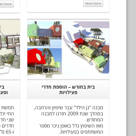
Read More
ad More
Read More
בית בחורש – הוספת חדרי
בי
פעילויות
ופעי
מבנה "גן הילד" עבר שיפוץ והרחבה,
חמשת הח
במהלך שנת 2009 חזרנו למבנה
החי יכלל
המחודש.
שני חדר
מאז השיפוץ גדל באופן ניכר מספר
המשתתפים בפעילויות.
ו-65