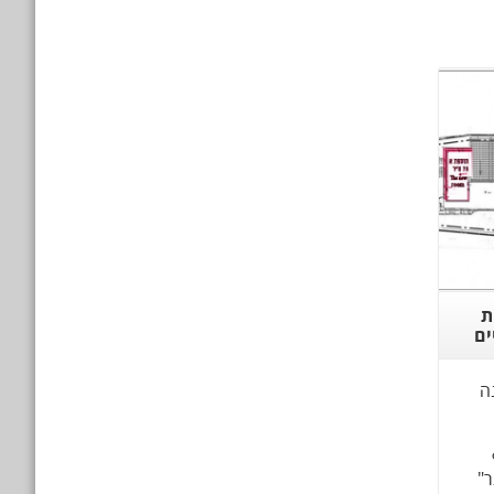
ת
ים
ה
ר"