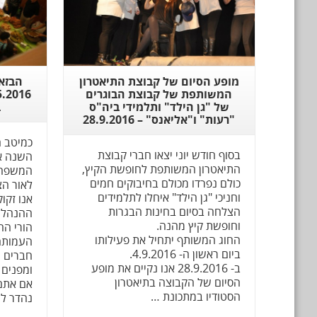
מופע הסיום של קבוצת התיאטרון
הבזאר
המשותפת של קבוצת הבוגרים
של "גן הילד" ותלמידי ביה"ס
ב
"רעות" ו"אליאנס" – 28.9.2016
כמיטב ה
בסוף חודש יוני יצאו חברי קבוצת
השנה את
התיאטרון המשותפת לחופשת הקיץ,
המשפחה ב-016
כולם נפרדו מכולם בחיבוקים חמים
לאור ה
וחניכי "גן הילד" איחלו לתלמידים
אנו זקו
הצלחה בסיום בחינות הבגרות
ההנהלה 
וחופשת קיץ מהנה.
הורי החנ
החוג המשותף יתחיל את פעילותו
העמותה
ביום ראשון ה- 4.9.2016.
חברים י
ב- 28.9.2016 אנו נקיים את מופע
ומפנים 
הסיום של הקבוצה בתיאטרון
אם אתם 
הסטודיו במתכונת …
נהדר למ