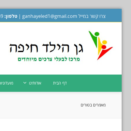
צרו קשר במייל
ganhayeled1@gmail.com
|
טלפון:
04-8377139
דף הבית
אודותינו
מועדוניו
מאמרים בטורים