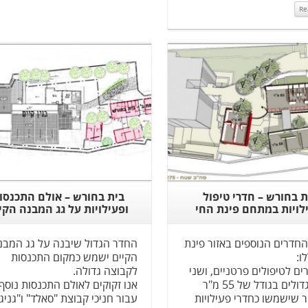
Re
Read More
Read More
ת בחורש – חדרי טיפול
בית בחורש – אולם התכנסו
לויות במתחם פינת החי
ופעילויות על גג המבנה הקי
דרים הנוספים באזור פינת
החדר הגדול שיבנה על גג המבנ
ו:
הקיים ישמש כמקום התכנסות
ים לטיפולים פרטניים, ושני
לקבוצה גדולה.
חדרים גדולים בגודל של 55 מ"ר
אנו זקוקים לאולם התכנסות נוסף
 מ"ר שישמשו כחדרי פעילויות
עבור חניכי קבוצת "סאלד" ו"גניג