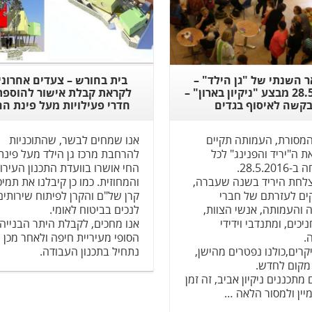
 השנתי של "גן הילד" –
בית בחורש – צעדים אחרוני
28.5.2016 מבצע "ניקיון בארון" –
קשה לאיסוף בגדים
חדרי פעילויות מעל פינת הח
מסורת, העמותה תקיים
אנו שמחים לבשר, שהתוכניות
 ה"יריד והפנינג" לכל
להרחבת מרכז גן הילד מעל פינת
28.5.2.
החי אושרו בוועדת התכנון העירו
צלחת היריד בשנה שעברה,
והמחוזית. כמו כן קיבלנו את תמי
קים לעזרתם של חברי
קרן של"ם והקרן לפיתוח שירותים
והעמותה, אנשי הצוות,
לנכים בביטוח לאומי.
יכים, ומתנדבי וידידי
אנו מחכים, לקבלת היתר הבנייה
.
הסופי מעיריית חיפה ולאחר מכן
קרים,כולנו נפטרים מהישן,
נתחיל בתכנון העבודה.
מקום לחדש.
מתכננים ניקיון אביב, זה זמן
יין ולמסור הלאה …