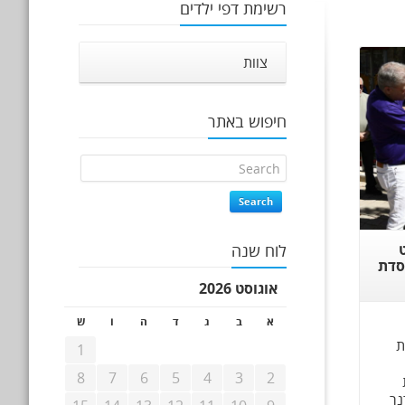
רשימת דפי ילדים
צוות
חיפוש באתר
Search
לוח שנה
סדת
אוגוסט 2026
א
ב
ג
ד
ה
ו
ש
ת
1
8
7
6
5
4
3
2
נר