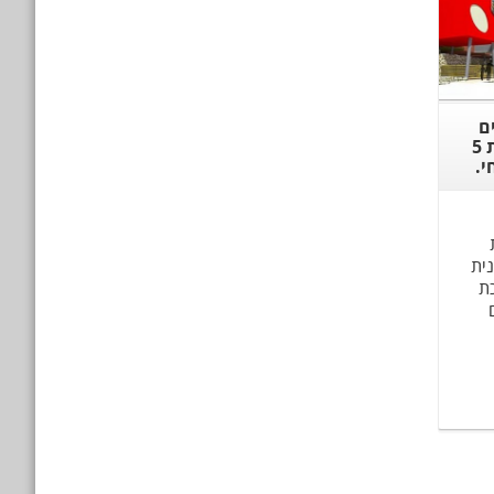
ם
לקראת קבלת אישור להוספת 5
י.
נית
כת