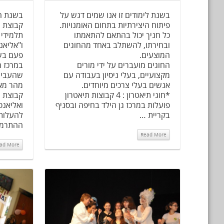
בשנת לימודים זו אנו שמים דגש על
בשנת ה
פיתוח היצירתיות בתחום האומנויות.
קבוצת 
כל חניך יכול בהתאם להתאמתו
תלמידי 
ובחירתו, להשתלב באחד מהחוגים
ו"אליאנ
המוצעים.
פעם בשב
החוגים מועברים על ידי מורים
במרכז 
מקצועיים, בעלי ניסיון בעבודה עם
שהעביר 
אנשים בעלי צרכים מיוחדים.
מהר מאו
*חוגי תיאטרון : 4 קבוצות תיאטרון
קבוצת ה
פועלות במרכז גן הילד בחיפה ובסניף
ואליאנס
בקריית …
להעלות
ההתרמ
Read More
ad More
Read More